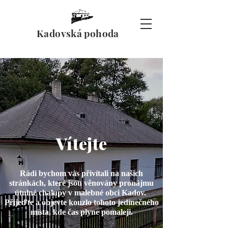
Kadovská pohoda
Vítejte
Rádi bychom vás přivítali na našich
stránkách, které jsou věnovány pronájmu
útulné chalupy v malebné obci Kadov.
Přijeďte a objevte kouzlo tohoto jedinečného
místa, kde čas plyne pomaleji.