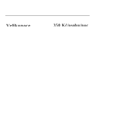
Velikonoce
350 Kč/osobu/noc
+ energie
min. 5 nocí
min. 4 osoby
Kontaktujte nás a rezervujte si svůj termín.
Kalendář obsazenosti
Najděte nás