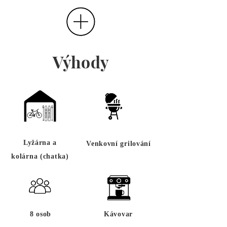
Výhody
Lyžárna a
Venkovní grilování
kolárna
(chatka)
8 osob
Kávovar