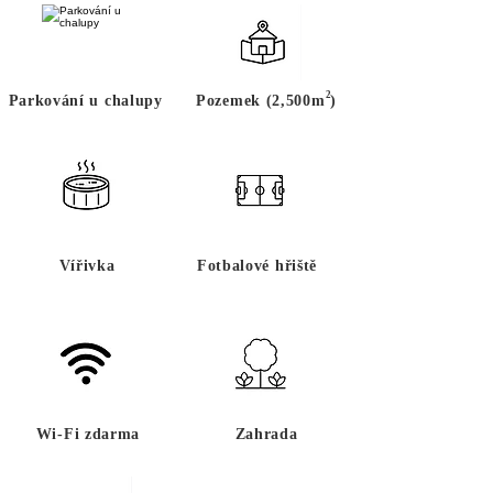
2
Parkování u chalupy
Pozemek (2,500m )
Vířivka
Fotbalové hřiště
Wi-Fi zdarma
Zahrada