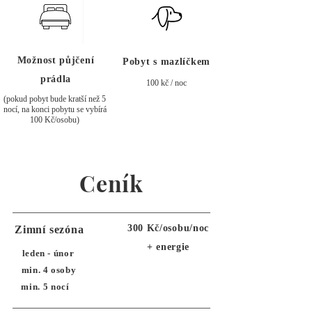
Možnost půjčení
Pobyt s mazlíčkem
prádla
100 kč / noc
(pokud pobyt bude kratší než 5
nocí, na konci pobytu se vybírá
100 Kč/osobu)
Ceník
300 Kč/osobu/noc
Zimní sezóna
+ energie
leden - únor
min. 4 osoby
min. 5 nocí